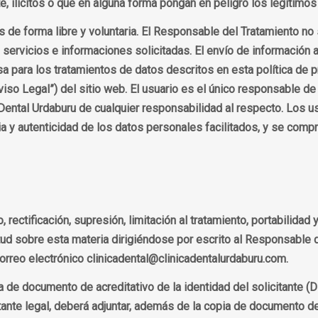
e, ilícitos o que en alguna forma pongan en peligro los legítimo
s de forma libre y voluntaria. El Responsable del Tratamiento no
 servicios e informaciones solicitadas. El envío de información 
a para los tratamientos de datos descritos en esta política de p
iso Legal”) del sitio web. El usuario es el único responsable de
 Dental Urdaburu de cualquier responsabilidad al respecto. Los u
ncia y autenticidad de los datos personales facilitados, y se c
ectificación, supresión, limitación al tratamiento, portabilidad 
tud sobre esta materia dirigiéndose por escrito al Responsable d
correo electrónico clinicadental@clinicadentalurdaburu.com.
a de documento de acreditativo de la identidad del solicitante (D
ante legal, deberá adjuntar, además de la copia de documento de 