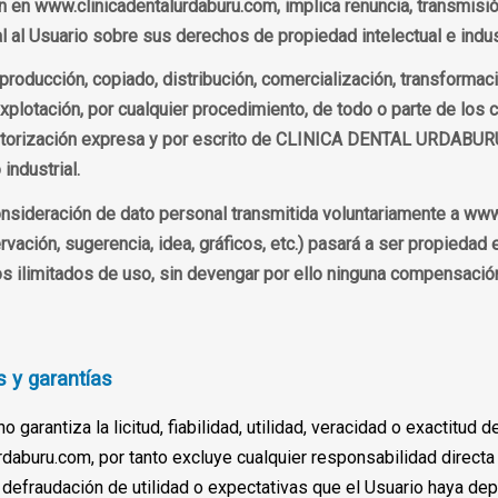
 en www.clinicadentalurdaburu.com, implica renuncia, transmisión
 Usuario sobre sus derechos de propiedad intelectual e indust
eproducción, copiado, distribución, comercialización, transformaci
explotación, por cualquier procedimiento, de todo o parte de los
utorización expresa y por escrito de CLINICA DENTAL URDABURU,
industrial.
onsideración de dato personal transmitida voluntariamente a www
ervación, sugerencia, idea, gráficos, etc.) pasará a ser propied
limitados de uso, sin devengar por ello ninguna compensación a
 y garantías
antiza la licitud, fiabilidad, utilidad, veracidad o exactitud de
rdaburu.com, por tanto excluye cualquier responsabilidad directa 
a defraudación de utilidad o expectativas que el Usuario haya de