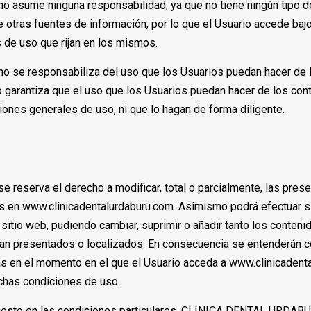
sume ninguna responsabilidad, ya que no tiene ningún tipo de
de otras fuentes de información, por lo que el Usuario accede baj
 de uso que rijan en los mismos.
e responsabiliza del uso que los Usuarios puedan hacer de lo
garantiza que el uso que los Usuarios puedan hacer de los cont
iones generales de uso, ni que lo hagan de forma diligente.
serva el derecho a modificar, total o parcialmente, las pres
 en www.clinicadentalurdaburu.com. Asimismo podrá efectuar si
sitio web, pudiendo cambiar, suprimir o añadir tanto los conteni
an presentados o localizados. En consecuencia se entenderán c
s en el momento en el que el Usuario acceda a www.clinicadenta
chas condiciones de uso.
uesto en las condiciones particulares, CLINICA DENTAL URDABU