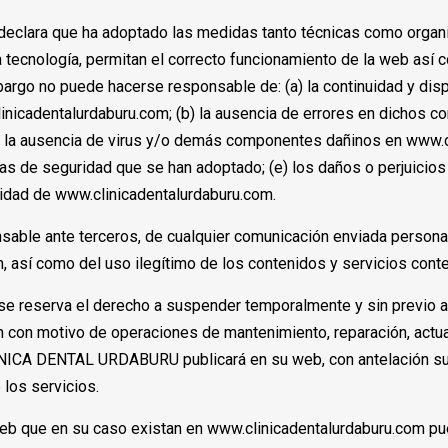
ara que ha adoptado las medidas tanto técnicas como organiz
a tecnología, permitan el correcto funcionamiento de la web así 
rgo no puede hacerse responsable de: (a) la continuidad y disp
nicadentalurdaburu.com; (b) la ausencia de errores en dichos con
c) la ausencia de virus y/o demás componentes dañinos en www.cl
as de seguridad que se han adoptado; (e) los daños o perjuicio
idad de www.clinicadentalurdaburu.com.
onsable ante terceros, de cualquier comunicación enviada person
, así como del uso ilegítimo de los contenidos y servicios cont
eserva el derecho a suspender temporalmente y sin previo avi
 con motivo de operaciones de mantenimiento, reparación, actua
INICA DENTAL URDABURU publicará en su web, con antelación sufi
 los servicios.
eb que en su caso existan en www.clinicadentalurdaburu.com pue