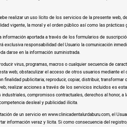
be realizar un uso lícito de los servicios de la presente web, 
lidad vigente, la moral y el orden público así como las prácticas
a información aportada a través de los formularios de suscripción 
Será exclusiva responsabilidad del Usuario la comunicación i
da darse en la información suministrada.
roducir virus, programas, macros o cualquier secuencia de caracte
esta web; obstaculizar el acceso de otros usuarios mediante el
finalidad publicitaria; reproducir, copiar, distribuir, transforma
eb; realizar acciones a través de los servicios incluidos es est
s industriales, compromisos contractuales, derechos al honor, a l
competencia desleal y publicidad ilícita.
ratación de un servicio en www.clinicadentalurdaburu.com, el Usua
ar información veraz y lícita. Si como consecuencia del registro,