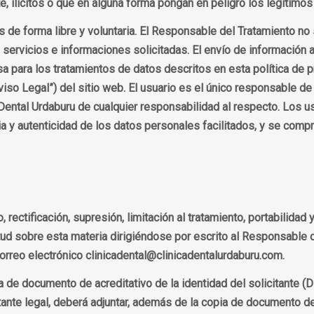
e, ilícitos o que en alguna forma pongan en peligro los legítimo
s de forma libre y voluntaria. El Responsable del Tratamiento no
 servicios e informaciones solicitadas. El envío de información 
a para los tratamientos de datos descritos en esta política de p
iso Legal”) del sitio web. El usuario es el único responsable de
 Dental Urdaburu de cualquier responsabilidad al respecto. Los u
ncia y autenticidad de los datos personales facilitados, y se c
ectificación, supresión, limitación al tratamiento, portabilidad 
tud sobre esta materia dirigiéndose por escrito al Responsable d
correo electrónico clinicadental@clinicadentalurdaburu.com.
a de documento de acreditativo de la identidad del solicitante (D
ante legal, deberá adjuntar, además de la copia de documento de 